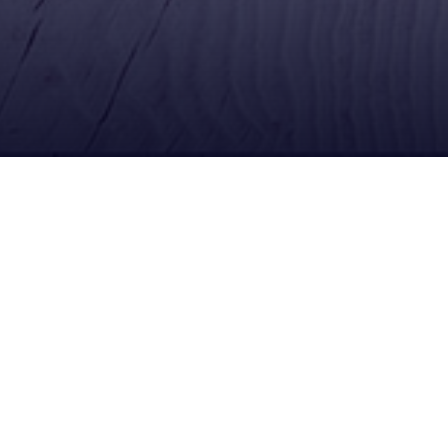
Ubícanos