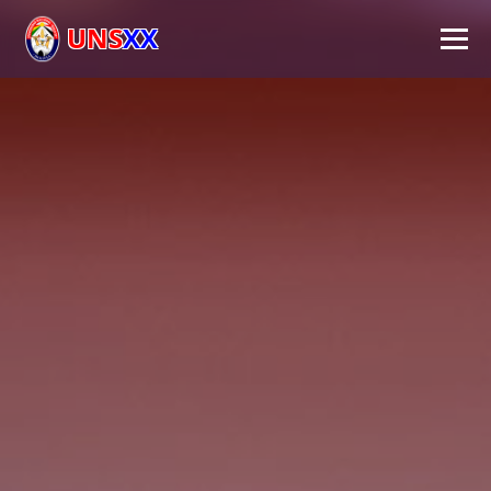
UNS
XX
Inicio
Universidad
Autoridades
Académico
Investigación
Extensión
FPS