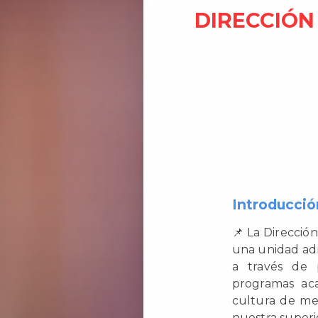
DIRECCIÓN
Introducció
📌 La Direcció
una unidad adm
a través de p
programas aca
cultura de mej
nuestra superi