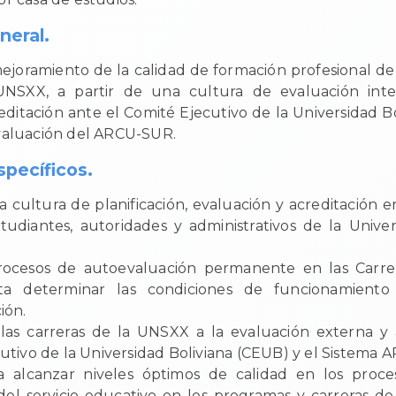
neral.
mejoramiento de la calidad de formación profesional de 
NSXX, a partir de una cultura de evaluación int
editación ante el Comité Ejecutivo de la Universidad B
valuación del ARCU-SUR.
specíficos.
 cultura de planificación, evaluación y acreditación 
tudiantes, autoridades y administrativos de la Unive
rocesos de autoevaluación permanente en las Carr
a determinar las condiciones de funcionamiento
ión.
las carreras de la UNSXX a la evaluación externa y 
utivo de la Universidad Boliviana (CEUB) y el Sistema
a alcanzar niveles óptimos de calidad en los proces
del servicio educativo en los programas y carreras de