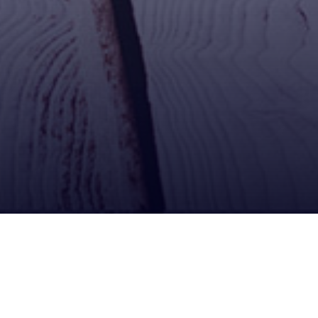
Contacto
Calle Campero Nº 36, Llallagua Potosi Bolivia
02-5820222