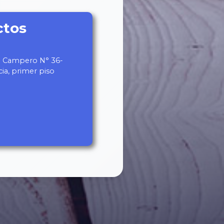
ctos
le Campero N° 36-
cia, primer piso