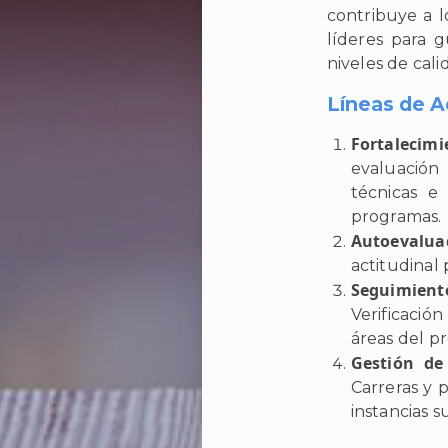
contribuye a l
líderes para g
niveles de cali
Líneas de A
Fortalecimi
evaluación 
técnicas e
programas.
Autoevalua
actitudinal
Seguimient
Verificació
áreas del p
Gestión de
Carreras y 
instancias s