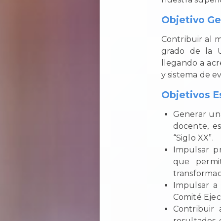
Objetivo Ge
Contribuir al 
grado de la U
llegando a acr
y sistema de e
Objetivos E
Generar una
docente, es
“Siglo XX”.
Impulsar p
que permit
transformac
Impulsar a 
Comité Ejec
Contribuir 
resultados 