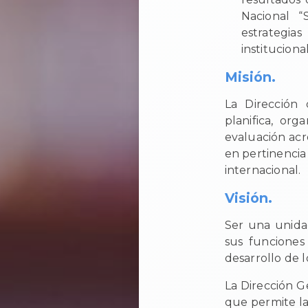
Nacional “
estrategia
institucional
Misión.
La Dirección 
planifica, org
evaluación acr
en pertinencia
internacional.
Visión.
Ser una unidad
sus funciones
desarrollo de 
La Dirección 
que permite la