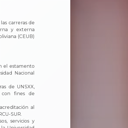
las carreras de
erna y externa
oliviana (CEUB)
en el estamento
rsidad Nacional
eras de UNSXX,
 con fines de
acreditación al
 ARCU-SUR.
os, servicios y
 la Universidad