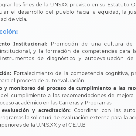
ograr los fines de la UNSXX previsto en su Estatuto 
uiar el desarrollo del pueblo hacia la equidad, la jus
dad de vida.
cción:
ento Institucional:
Promoción de una cultura de pl
institucional, y la formación de competencias para l
 instrumentos de diagnóstico y autoevaluación de 
ción:
Fortalecimiento de la competencia cognitiva, p
 para el proceso de autoevaluación.
o y monitoreo del proceso de cumplimiento a las re
n del cumplimiento a las recomendaciones de mejora 
roceso académico en las Carreras y Programas.
 evaluación y acreditación:
Coordinar con las auto
programas la solicitud de evaluación externa para la ac
uperiores de la U.N.S.XX y el C.E.U.B.