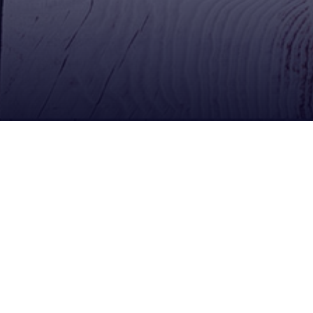
Ubícanos