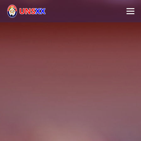
UNS
XX
Inicio
Universidad
Autoridades
Académico
Investigación
Extensión
FPS