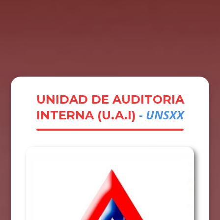
Tramites
Unidades
Contactos
Ingresar
UNIDAD DE AUDITORIA
- UNSXX
INTERNA (U.A.I)