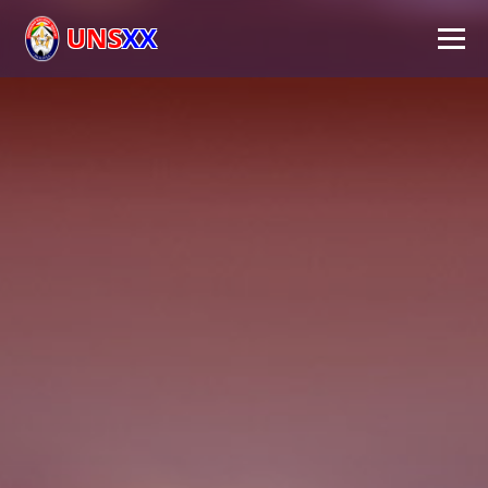
UNS
XX
Inicio
Universidad
Autoridades
Académico
Investigación
Extensión
FPS