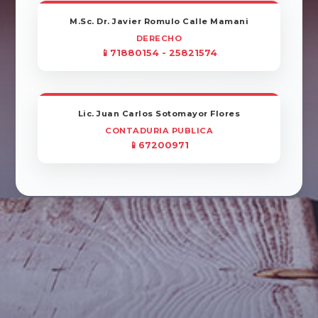
M.Sc. Dr. Javier Romulo Calle Mamani
DERECHO
📱71880154 - 25821574
Lic. Juan Carlos Sotomayor Flores
CONTADURIA PUBLICA
📱67200971