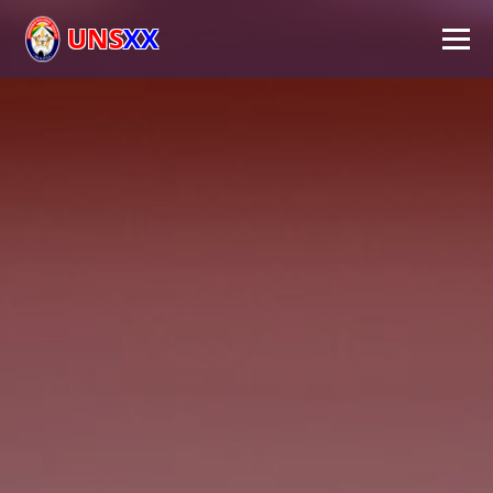
UNS
XX
Inicio
Universidad
Autoridades
Académico
Investigación
Extensión
FPS