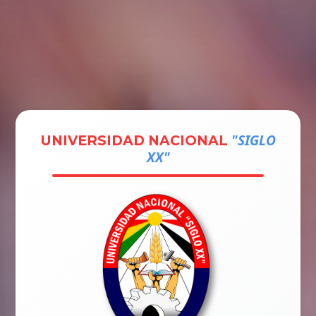
Tramites
Unidades
Contactos
Ingresar
"SIGLO
UNIVERSIDAD NACIONAL
XX"