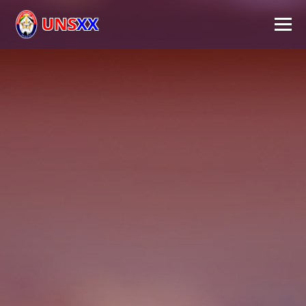
UNS
XX
Inicio
Universidad
Autoridades
Académico
Investigación
Extensión
FPS