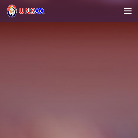
UNS
XX
Inicio
Universidad
Autoridades
Académico
Investigación
Extensión
FPS