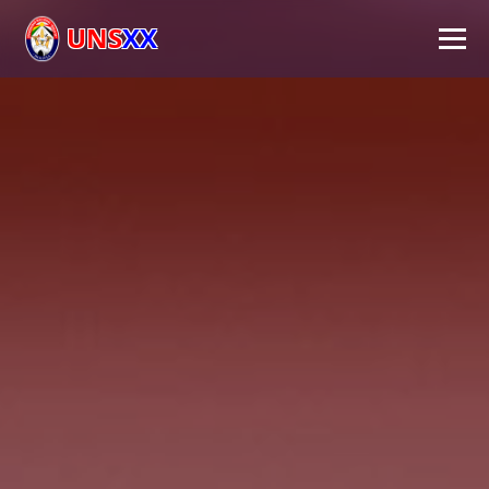
UNS
XX
Inicio
Universidad
Autoridades
Académico
Investigación
Extensión
FPS