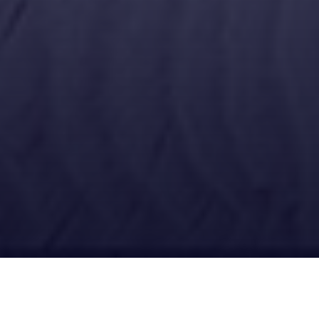
Ubícanos