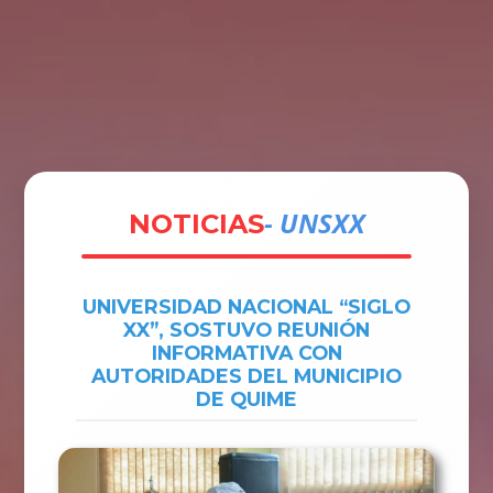
Tramites
Unidades
Contactos
Ingresar
- UNSXX
NOTICIAS
UNIVERSIDAD NACIONAL “SIGLO
XX”, SOSTUVO REUNIÓN
INFORMATIVA CON
AUTORIDADES DEL MUNICIPIO
DE QUIME