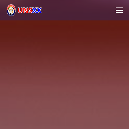
UNS
XX
Inicio
Universidad
Autoridades
Académico
Investigación
Extensión
FPS