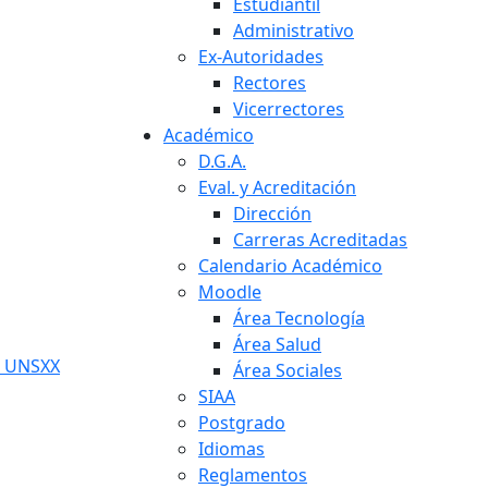
Estudiantil
Administrativo
Ex-Autoridades
Rectores
Vicerrectores
Académico
D.G.A.
Eval. y Acreditación
Dirección
Carreras Acreditadas
Calendario Académico
Moodle
Área Tecnología
Área Salud
UNS
XX
Área Sociales
SIAA
Postgrado
Idiomas
Reglamentos