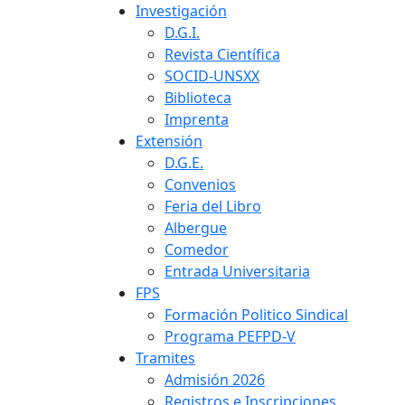
Investigación
D.G.I.
Revista Científica
SOCID-UNSXX
Biblioteca
Imprenta
Extensión
D.G.E.
Convenios
Feria del Libro
Albergue
Comedor
Entrada Universitaria
FPS
Formación Politico Sindical
Programa PEFPD-V
Tramites
Admisión 2026
Registros e Inscripciones